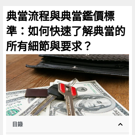
跳
至
典當流程與典當鑑價標
主
準：如何快速了解典當的
要
內
所有細節與要求？
容
目錄