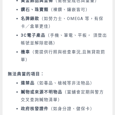
黃金飾品與金條
（需檢查成色與重量）
鑽石、珠寶類
（裸鑽、鑲嵌皆可）
名牌錶款
（如勞力士、OMEGA 等，
有保
卡／盒單更佳
）
3C電子產品
（手機、筆電、平板，
須登出
帳號並解除密碼
）
機車
（
需提供行照與檢查車況,且無貸款罰
單
）
無法典當的項目：
違禁品
（如毒品、槍械等非法物品）
贓物或來源不明物品
（當舖會定期與警方
交叉查詢贓物清單）
政府核發證件
（如身分證、健保卡）