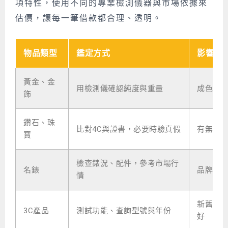
項特性，使用不同的專業檢測儀器與市場依據來
估價，讓每一筆借款都合理、透明。
物品類型
鑑定方式
影響估
黃金、金
用檢測儀確認純度與重量
成色與
飾
鑽石、珠
比對4C與證書，必要時驗真假
有無證
寶
檢查錶況、配件，參考市場行
名錶
品牌、
情
新舊程
3C產品
測試功能、查詢型號與年份
好