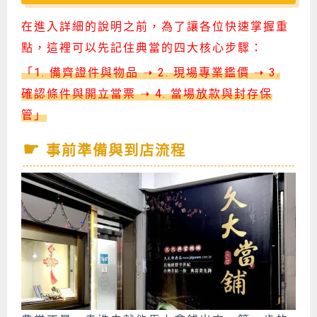
在進入詳細的說明之前，為了讓各位快速掌握重
點，這裡可以先記住典當的四大核心步驟：
「1. 備齊證件與物品 ➝ 2. 現場專業鑑價 ➝ 3.
確認條件與開立當票 ➝ 4. 當場放款與封存保
管」
事前準備與到店流程