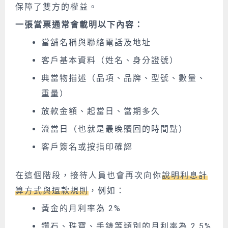
保障了雙方的權益。
一張當票通常會載明以下內容：
當舖名稱與聯絡電話及地址
客戶基本資料（姓名、
身分
證號）
典當物描述（品項、品牌、型號、數量、
重量）
放款金額、起當日、當期多久
流當日（也就是最晚贖回的時間點）
客戶簽名或按指印確認
在這個階段，接待人員也會再次向你
說明利息計
算方式與還款規則
，例如：
黃金的月利率為 2%
鑽石、珠寶、手錶等類別的月利率為 2.5%