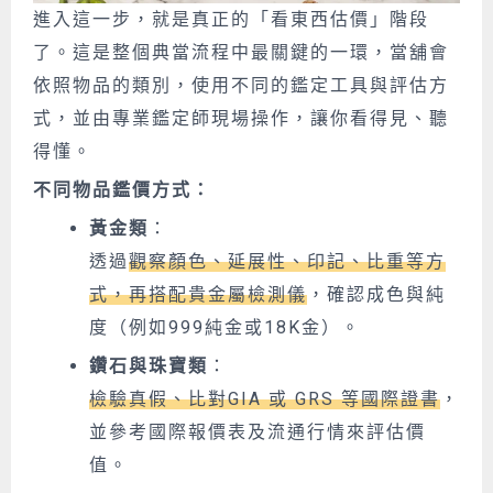
進入這一步，就是真正的「看東西估價」階段
了。這是整個典當流程中最關鍵的一環，當舖會
依照物品的類別，使用不同的鑑定工具與評估方
式，並由專業鑑定師現場操作，讓你看得見、聽
得懂。
不同物品鑑價方式：
黃金類
：
透過
觀察顏色、延展性、印記、比重等方
式，再搭配貴金屬檢測儀
，確認成色與純
度（例如999純金或18K金）。
鑽石與珠寶類
：
檢驗真假、比對GIA 或 GRS 等國際證書
，
並參考國際報價表及流通行情來評估價
值。