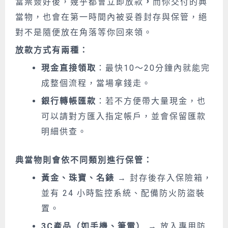
當票簽好後，幾乎都會立即放款
，
而你交付的典
當物，也會在第一時間內被妥善封存與保管，絕
對不是隨便放在角落等你回來領。
放款方式有兩種：
現金直接領取
：最快10～20分鐘內就能完
成整個流程，當場拿錢走。
銀行轉帳匯款
：若不方便帶大量現金，也
可以請對方匯入指定帳戶，並會保留匯款
明細供查。
典當物則會依不同類別進行保管：
黃金、珠寶、名錶
→ 封存後存入保險箱，
並有 24 小時監控系統、配備防火防盜裝
置。
3C產品（如手機、筆電）
→ 放入專用防