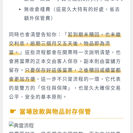
無收倉棧費（這是久大特有的好處，省去
額外保管費）
同時也會清楚告知你：「
若到期未贖回，也未繳
交利息，逾期三個月又五天後，
物品即為流
當
。
」這些流程都會在開票時一次說明清楚，也
會將
當票的正本
交由客人保存，副本則由當舖方
留存。
只要保存好這張當票，之後贖回或續當都
會更加方便
，這一步不只是流程的一環，它代表
的是雙方的「信任與保障」，也是久大確保交易
公平、安全的基本原則。
當場放款與物品封存保管