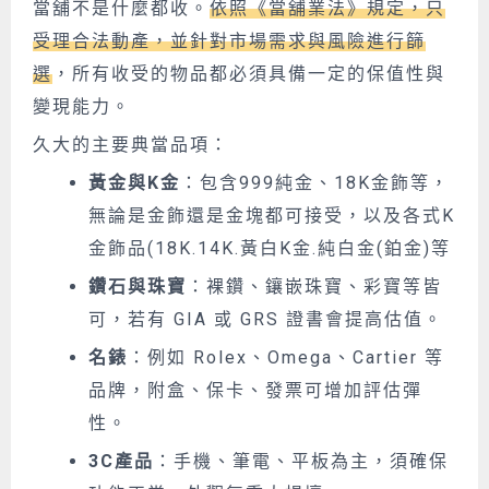
當舖不是什麼都收。
依照《當舖業法》規定，只
受理合法動產，並針對市場需求與風險進行篩
選
，所有收受的物品都必須具備一定的保值性與
變現能力。
久大的主要
典當
品項：
黃金與K金
：包含999純金、18K金飾等，
無論是金飾還是金塊都可接受，以及各式K
金飾品(18K.14K.黃白K金.純白金(鉑金)等
鑽石與珠寶
：裸鑽、鑲嵌珠寶、彩寶等皆
可，若有 GIA 或 GRS 證書會提高估值。
名錶
：例如 Rolex、Omega、Cartier 等
品牌，附盒、保卡、發票可增加評估彈
性。
3C產品
：手機、筆電、平板為主，
須
確保