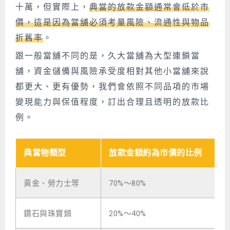
十萬，但實際上，
典當的放款金額通常會低於市
價，這是因為當舖必須考量風險、流通性與物品
折舊率
。
跟一般當
舖
不同的是，久大當舖
為大型連鎖當
舖，資金儲備與風險承受度相對其他小當舖來說
都更大、更有優勢，我們
會依照不同品項的市場
變現能力與保值程度，訂出合理且透明的放款比
例。
典當物類型
放款金額約為市價的比例
黃金、勞力士等
70%～80%
鑽石與珠寶類
20%～40%