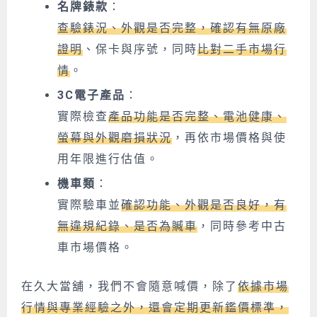
名牌錶款
：
查驗錶況、外觀是否完整，確認有無原廠
證明
、保卡與序號，同時
比對二手市場行
情
。
3C電子產品
：
實際檢查
產品功能是否完整、電池健康、
螢幕與外觀磨損狀況
，再依市場價格與使
用年限進行估值。
機車類
：
實際驗車並
確認功能、外觀是否良好，有
無違規紀錄、是否為贓車
，同時參考中古
車市場價格。
在久大當舖，我們不會隨意喊價，除了
依據市場
行情與專業經驗之外，還會定期更新鑑價標準，