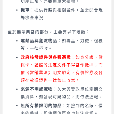
功能正常、外觀無重大損壞。
機車
：提供行照與相關證件，並需配合現
場檢查車況。
至於無法典當的部分，主要有以下幾類：
違禁品與危險物品
：如毒品、刀械、槍枝
等，一律拒收。
政府核發證件與各類憑證
：如身分證、健
保卡、護照等法定文件不得當作抵押；而
依《當舖業法》明文規定，有價證券及各
類存款憑證也一律禁止收當。
來源不明或贓物
：久大與警政單位定期交
換資料，如發現可疑物品，將依法通報。
無所有權證明的物品
：如撿到的名錶、借
來的手機，即使價值再高也無法收當。