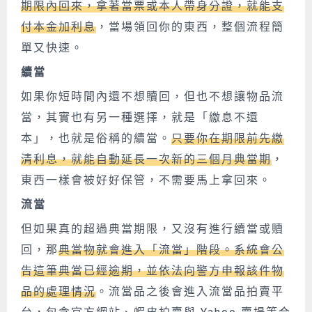
期限內回來，
拿著當票或本人帶身分證
，就能支
付本金加利息
，當場領回你的東西，整個流程簡
單又快速。
續當
如果你短時間內還不想贖回，但也不想讓物品流
當，其實也有另一種選擇，就是「繳息不還
本」，也就是俗稱的續當。
只要你在期限前先繳
清利息，就能自動延長一次新的三個月典當期
，
東西一樣會被好好保管，不需要馬上拿回來。
流當
但如果真的超過典當期限，又沒有進行續當或贖
回，那
典當物就會進入「流當」階段。系統會公
告這筆典當已經逾期，並依法向警方申報該件物
品的處理情況
。流當品之後會進入流當品拍賣平