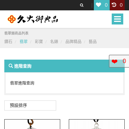
0
0
Toggle
naviga
翡翠類商品列表
鑽石
翡翠
彩寶
名錶
品牌精品
藝品
❤️
0
進階查詢
翡翠進階查詢
預設排序