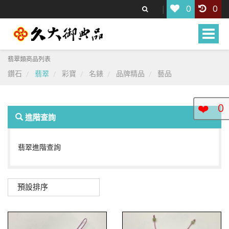
0
0
Toggle
naviga
翡翠類商品列表
鑽石
翡翠
彩寶
名錶
品牌精品
藝品
❤️
0
進階查詢
翡翠進階查詢
預設排序