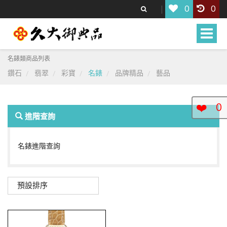
0
0
Toggle
naviga
名錶類商品列表
鑽石
翡翠
彩寶
名錶
品牌精品
藝品
❤️
0
進階查詢
名錶進階查詢
預設排序