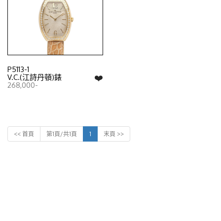
P5113-1
❤️
V.C.(江詩丹頓)錶
268,000-
<< 首頁
第1頁/共1頁
1
末頁 >>