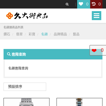
0
0
Toggle
naviga
名錶類商品列表
鑽石
翡翠
彩寶
名錶
品牌精品
藝品
❤️
0
進階查詢
名錶進階查詢
預設排序