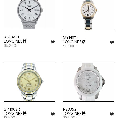
K12346-1
MY141111
❤️
LONGINES錶
❤️
LONGINES錶
35,200-
58,000-
S141002R
I-23352
❤️
❤️
LONGINES錶
LONGINES錶
18,500-
28,500-