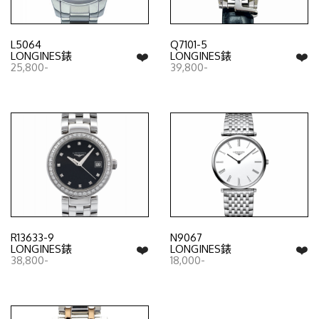
L5064
Q7101-5
❤️
❤️
LONGINES錶
LONGINES錶
25,800-
39,800-
R13633-9
N9067
❤️
❤️
LONGINES錶
LONGINES錶
38,800-
18,000-