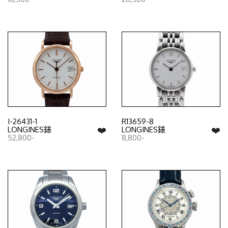
I-26431-1
R13659-8
❤️
❤️
LONGINES錶
LONGINES錶
52,800-
8,800-