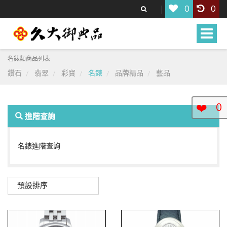
0
0
Toggle
naviga
名錶類商品列表
鑽石
翡翠
彩寶
名錶
品牌精品
藝品
❤️
0
進階查詢
名錶進階查詢
預設排序