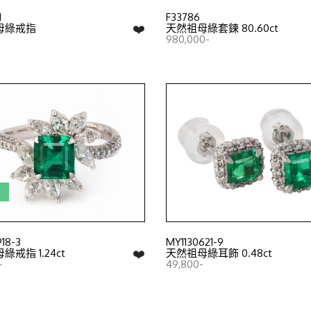
1
F33786
❤️
母綠戒指
天然祖母綠套鍊 80.60ct
980,000-
證
18-3
MY1130621-9
❤️
戒指 1.24ct
天然祖母綠耳飾 0.48ct
-
49,800-