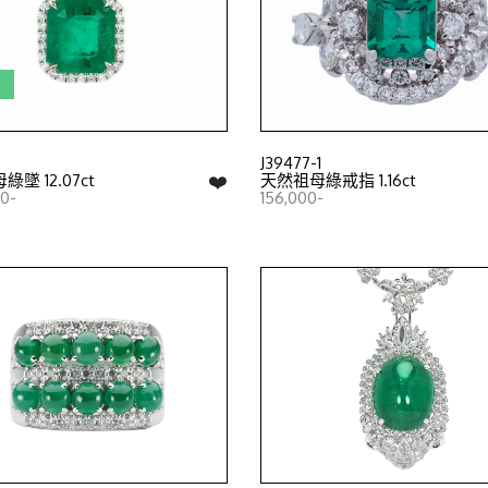
證
J39477-1
❤️
墜 12.07ct
天然祖母綠戒指 1.16ct
00-
156,000-