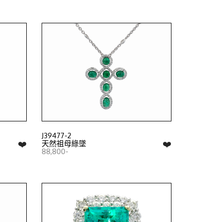
J39477-2
❤️
❤️
天然祖母綠墜
88,800-