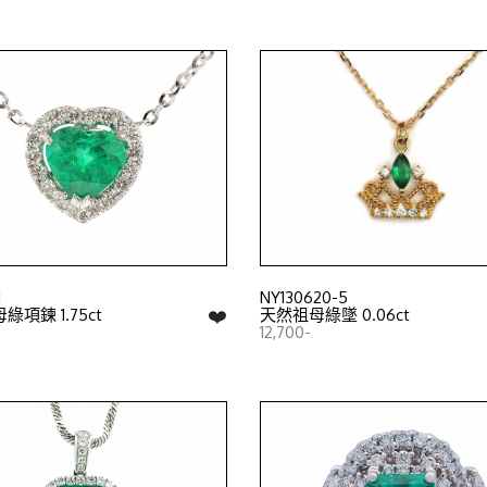
1
NY130620-5
❤️
項鍊 1.75ct
天然祖母綠墜 0.06ct
12,700-