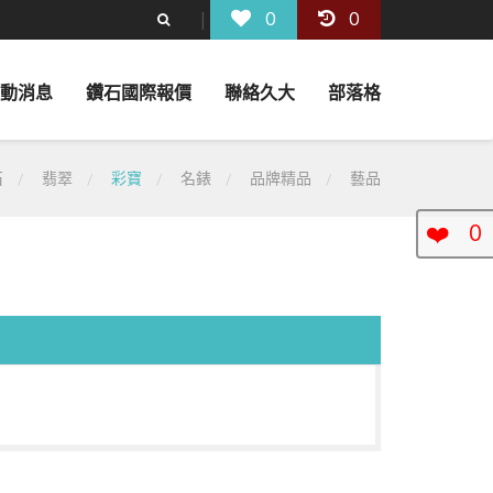
0
0
動消息
鑽石國際報價
聯絡久大
部落格
石
翡翠
彩寶
名錶
品牌精品
藝品
❤️
0