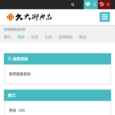
0
0
Toggle
naviga
翡翠類商品列表
鑽石
翡翠
彩寶
名錶
品牌精品
藝品
進階查詢
翡翠進階查詢
樣式
男用
(36)