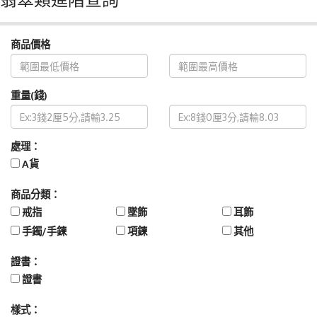
商品價格
重量(錢)
處理：
A貨
商品分類：
戒指
墜飾
耳飾
手鐲/手鍊
項鍊
其他
證書：
證書
樣式：