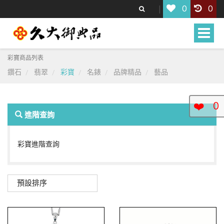
0
0
Toggle
naviga
彩寶商品列表
鑽石
翡翠
彩寶
名錶
品牌精品
藝品
❤️
0
進階查詢
彩寶進階查詢
預設排序