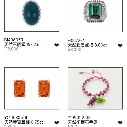
B140605R
F35172-7
❤️
天然玉髓墜 153.23ct
❤️
天然碧璽戒指 8.80ct
138,000-
68,000-
YC140305-11
Y10901-2-32
❤️
❤️
天然黃寶耳飾 0.75ct
天然柘榴石手鍊
11,800-
1,200-