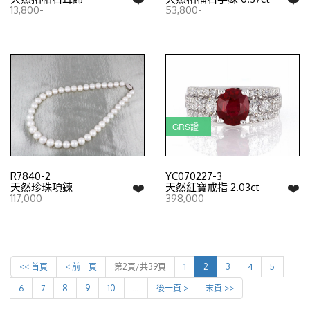
13,800-
53,800-
GRS證
R7840-2
YC070227-3
❤️
❤️
天然珍珠項鍊
天然紅寶戒指 2.03ct
117,000-
398,000-
<< 首頁
< 前一頁
第2頁/共39頁
1
2
3
4
5
6
7
8
9
10
…
後一頁 >
末頁 >>