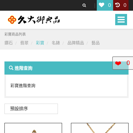
0
0
Toggle
naviga
彩寶商品列表
鑽石
翡翠
彩寶
名錶
品牌精品
藝品
❤️
0
進階查詢
彩寶進階查詢
預設排序