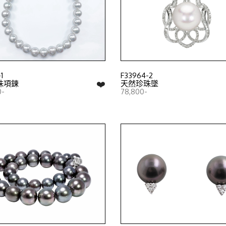
1
F33964-2
❤️
珠項鍊
天然珍珠墜
0-
78,800-