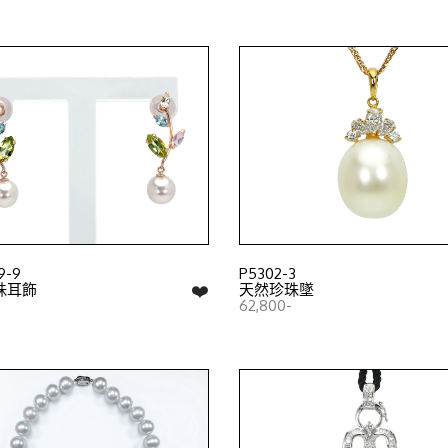
9-9
P5302-3
❤️
珠耳飾
天然珍珠墜
62,800-