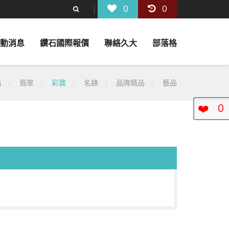
0
0
動消息
鑽石國際報價
聯絡久大
部落格
石
翡翠
彩寶
名錶
品牌精品
藝品
❤️
0