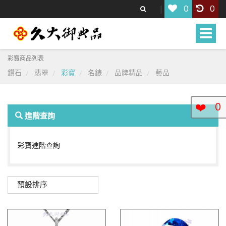
0
0
Toggle
naviga
彩寶商品列表
鑽石
翡翠
彩寶
名錶
品牌精品
藝品
❤️
0
進階查詢
彩寶進階查詢
預設排序