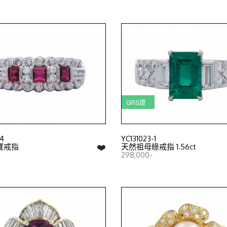
GRS證
-4
YC131023-1
❤️
寶戒指
天然祖母綠戒指 1.56ct
298,000-