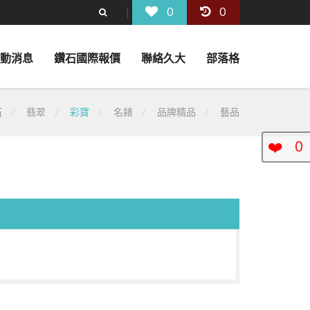
0
0
動消息
鑽石國際報價
聯絡久大
部落格
石
翡翠
彩寶
名錶
品牌精品
藝品
❤️
0