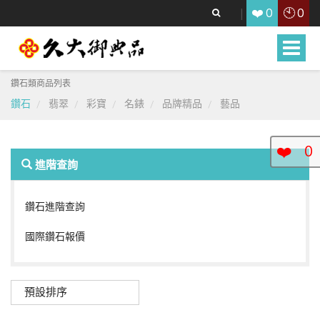
❤️
🕙
0
0
Toggle
naviga
鑽石類商品列表
鑽石
翡翠
彩寶
名錶
品牌精品
藝品
❤️
0
進階查詢
鑽石進階查詢
國際鑽石報價
預設排序