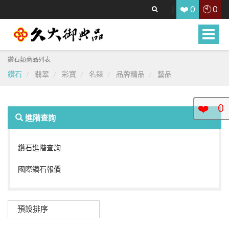
❤️
🕙
0
0
Toggle
naviga
鑽石類商品列表
鑽石
翡翠
彩寶
名錶
品牌精品
藝品
❤️
0
進階查詢
鑽石進階查詢
國際鑽石報價
預設排序