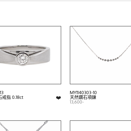
13
MY1140303-10
❤️
指 0.18ct
天然鑽石項鍊
13,600-