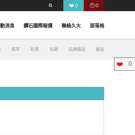
❤️
🕙
0
0
動消息
鑽石國際報價
聯絡久大
部落格
石
翡翠
彩寶
名錶
品牌精品
藝品
❤️
0