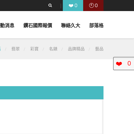
❤️
🕙
0
0
動消息
鑽石國際報價
聯絡久大
部落格
石
翡翠
彩寶
名錶
品牌精品
藝品
❤️
0