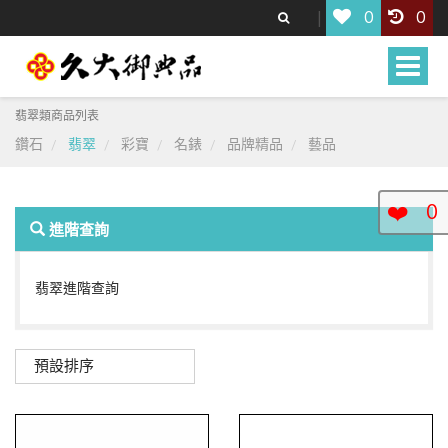
0
0
Toggle
naviga
翡翠類商品列表
鑽石
翡翠
彩寶
名錶
品牌精品
藝品
❤️
0
進階查詢
翡翠進階查詢
預設排序