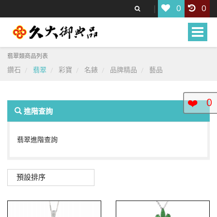
0
0
Toggle
naviga
翡翠類商品列表
鑽石
翡翠
彩寶
名錶
品牌精品
藝品
❤️
0
進階查詢
翡翠進階查詢
預設排序