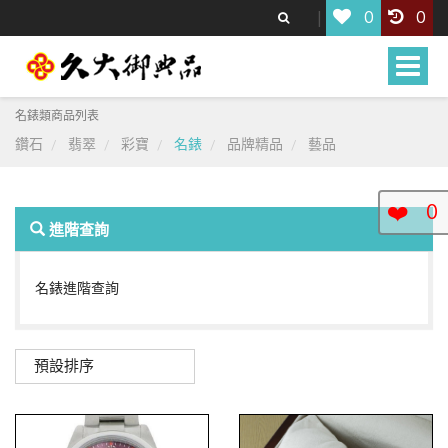
0
0
Toggle
naviga
名錶類商品列表
鑽石
翡翠
彩寶
名錶
品牌精品
藝品
❤️
0
進階查詢
名錶進階查詢
預設排序