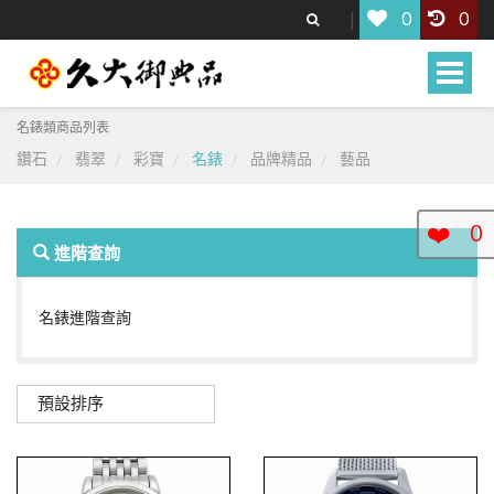
0
0
Toggle
naviga
名錶類商品列表
鑽石
翡翠
彩寶
名錶
品牌精品
藝品
❤️
0
進階查詢
名錶進階查詢
預設排序