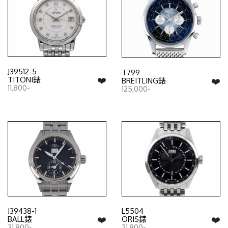
J39512-5
T799
❤️
TITONI錶
❤️
BREITLING錶
11,800-
125,000-
J39438-1
L5504
❤️
❤️
BALL錶
ORIS錶
31,800-
21,800-