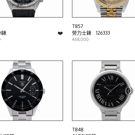
T857
❤️
H錶
勞力士錶 126333
-
468,000-
T848