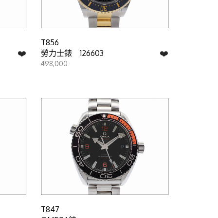
T856
❤️
❤️
勞力士錶 126603
498,000-
T847