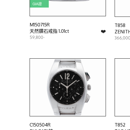
GIA證
M150715R
T858
❤️
天然鑽石戒指 1.01ct
ZENIT
59,800-
366,000
C150504R
T852