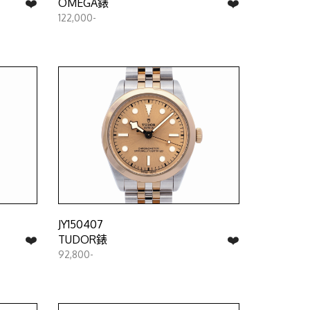
❤️
❤️
OMEGA錶
122,000-
JY150407
❤️
❤️
TUDOR錶
92,800-