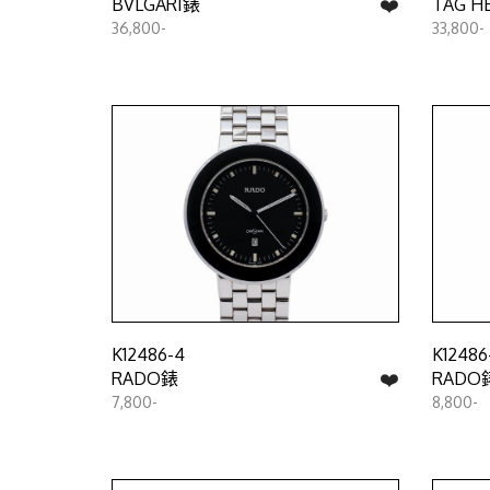
❤️
BVLGARI錶
TAG H
36,800-
33,800-
K12486-4
K12486
❤️
RADO錶
RADO
7,800-
8,800-