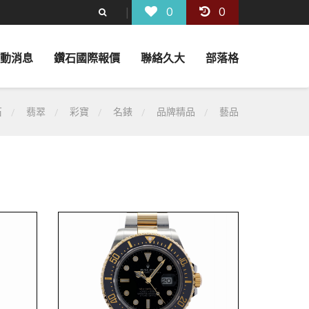
0
0
動消息
鑽石國際報價
聯絡久大
部落格
石
翡翠
彩寶
名錶
品牌精品
藝品