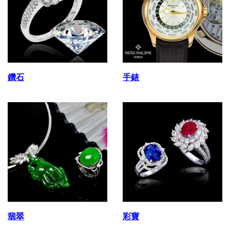
鑽石
手錶
翡翠
彩寶